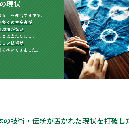
の現状
６５』を運営する中で、
る
多くの生産者が
る環境がない
を目の当たりにし、
らしい技術が
感を抱いてきました。
本の技術・伝統が置かれた
現状を打破し