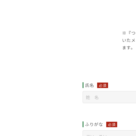
※『つ
いたメ
ます。
氏名
必須
ふりがな
必須